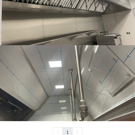
Ritz Carlton
Bella Napolli
1