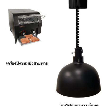
เครื่องปิ้งขนมปังสายพาน
โคมไฟอุ่นอาหาร ยืดหด